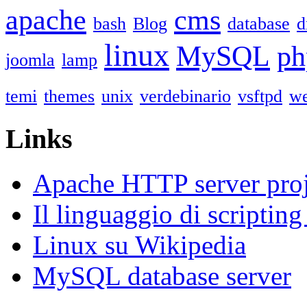
apache
cms
bash
Blog
database
d
linux
MySQL
ph
joomla
lamp
temi
themes
unix
verdebinario
vsftpd
we
Links
Apache HTTP server proj
Il linguaggio di scriptin
Linux su Wikipedia
MySQL database server