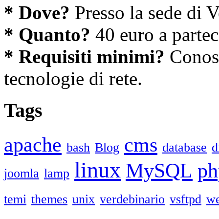
* Dove?
Presso la sede di V
* Quanto?
40 euro a partec
* Requisiti minimi?
Conosc
tecnologie di rete.
Tags
apache
cms
bash
Blog
database
d
linux
MySQL
ph
joomla
lamp
temi
themes
unix
verdebinario
vsftpd
we